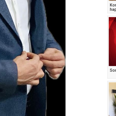
Kon
hap
şah
Son