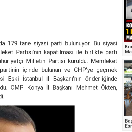
da 179 tane siyasi parti bulunuyor. Bu siyasi
Kon
ket Partisi’nin kapatılması ile birlikte parti
Mas
huriyetçi Milletin Partisi kuruldu. Memleket
kte partinin içinde bulunan ve CHP’ye geçmek
 Eski İstanbul İl Başkanı’nın önderliğinde
kurdu. CMP Konya İl Başkanı Mehmet Ökten,
i.
Baş
Esn
Gel