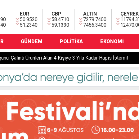
EUR
GBP
ALTIN
ÇEYREK
390
50.9520
58.4710
7279.7400
11794.3
140
51.2340
59.1330
7456.3400
12470.0
OR
GÜNDEM
POLITIKA
EKONOMI
Yer Konya... “Nasılsın?” Diye Sordu, Defalarca Bıçakladı: Yaralı Marketçiyi Hastaneye Kadar Kovaladı!