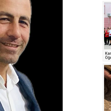
Kar
Öğr