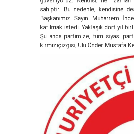
güveniyoruz. Kendisi, her zaman s
sahiptir. Bu nedenle, kendisine d
Başkanımız Sayın Muharrem İnce 
katılmak istedi. Yaklaşık dört yıl bi
Şu anda partimize, tüm siyasi parti
kırmızıçizgisi, Ulu Önder Mustafa Ke