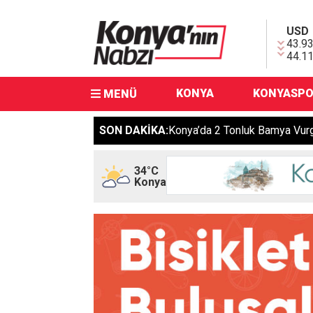
USD
43.9
44.1
KONYA
KONYASP
MENÜ
SON DAKİKA:
34°C
Konya