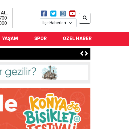
 AL.
700
000
YAŞAM
SPOR
ÖZEL HABER