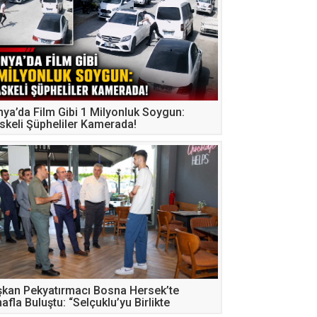
ya’da Film Gibi 1 Milyonluk Soygun:
keli Şüpheliler Kamerada!
kan Pekyatırmacı Bosna Hersek’te
afla Buluştu: “Selçuklu’yu Birlikte
eceğe Taşıyoruz”