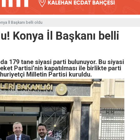
onya İl Başkanı belli oldu
du! Konya İl Başkanı belli
da 179 tane siyasi parti bulunuyor. Bu siyasi
ket Partisi’nin kapatılması ile birlikte parti
riyetçi Milletin Partisi kuruldu.