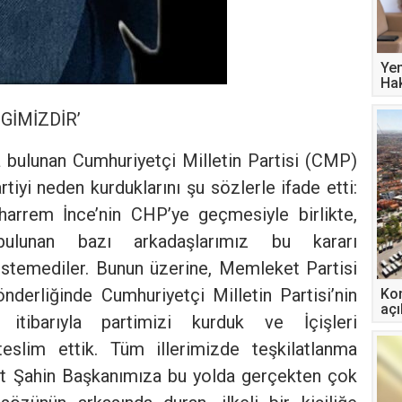
Yen
Hak
GİMİZDİR’
 bulunan Cumhuriyetçi Milletin Partisi (CMP)
iyi neden kurduklarını şu sözlerle ifade etti:
arrem İnce’nin CHP’ye geçmesiyle birlikte,
bulunan bazı arkadaşlarımız bu kararı
temediler. Bunun üzerine, Memleket Partisi
önderliğinde Cumhuriyetçi Milletin Partisi’nin
Kon
açı
e itibarıyla partimizi kurduk ve İçişleri
eslim ettik. Tüm illerimizde teşkilatlanma
şat Şahin Başkanımıza bu yolda gerçekten çok