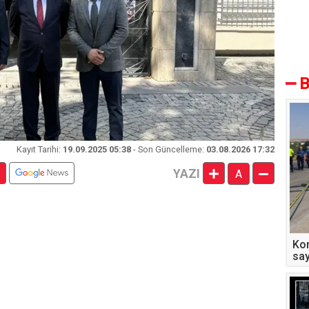
B
Kayıt
Tarihi
:
19.09.2025 05:38
- Son Güncelleme:
03.08.2026 17:32
YAZI
A
Kon
say