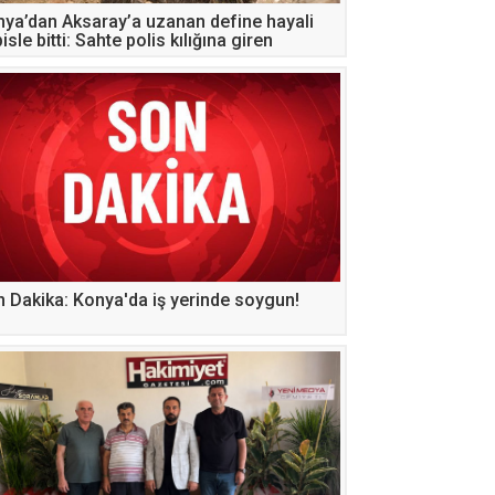
ya’dan Aksaray’a uzanan define hayali
isle bitti: Sahte polis kılığına giren
sılar kaçamadı!
 Dakika: Konya'da iş yerinde soygun!