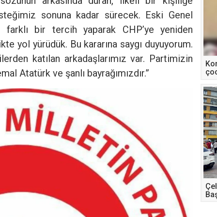
özünün arkasında duran, ilkeli bir kişiliğe
esteğimiz sonuna kadar sürecek. Eski Genel
farklı bir tercih yaparak CHP’ye yeniden
rlikte yol yürüdük. Bu kararına saygı duyuyorum.
lerden katılan arkadaşlarımız var. Partimizin
Kon
mal Atatürk ve şanlı bayrağımızdır.”
çoc
Çel
Baş