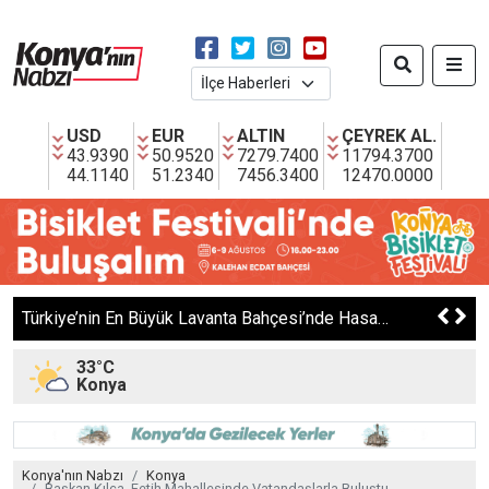
USD
EUR
ALTIN
ÇEYREK AL.
43.9390
50.9520
7279.7400
11794.3700
44.1140
51.2340
7456.3400
12470.0000
Türkiye’nin En Büyük Lavanta Bahçesi’nde Hasat Başladı
33°C
Konya
Konya'nın Nabzı
Konya
Başkan Kılca, Fetih Mahallesinde Vatandaşlarla Buluştu